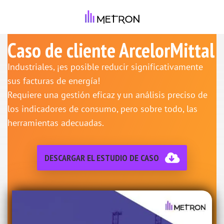
Caso de cliente ArcelorMittal
Industriales, ¡es posible reducir significativamente
sus facturas de energía!
Requiere una gestión eficaz y un análisis preciso de
los indicadores de consumo, pero sobre todo, las
herramientas adecuadas.
DESCARGAR EL ESTUDIO DE CASO