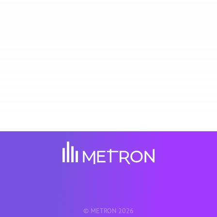
energía le reconocen a METRON el papel que ha
jugado en la transición energética: fue clasificada
en el 2020, 2021 y 2022 "Cleantech 100" (San
Francisco) y premiada por BloombergNEF (Nueva
York) en 2019 entre otros. La solución METRON
Energy Management & Optimization también
recibió la certificación "Solar Impulse Efficient" -
efficiente para el mundo.
© METRON 2026