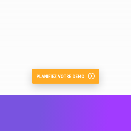
Frédéric GEFFRAYE
Energy Manager chez
ArcelorMittal -
Industeel
PLANIFIEZ VOTRE DÉMO
À propos de METRON