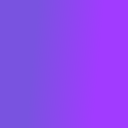
METRON est une cleantech française dont la
raison d’être est de digitaliser l’énergie pour
décarboner les territoires. La solution logicielle
mise au point par METRON permet aux
entreprises de tous secteurs d’activités d’analyser
et d’optimiser en temps réel leur consommation
énergétique et de réduire leur empreinte carbone.
Fondée en 2013 à Paris, METRON compte plus de
100 collaborateurs à travers le monde. Des
acteurs clés du secteur de l'énergie ont reconnu
METRON comme un game-changer mondial :
classé dans le "Global Cleantech 100" en 2022
(San Francisco) et French Tech Green20 en 2021
et 2022 et FrenchTech 2030 en 2023, et