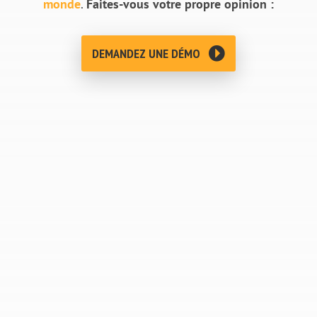
monde
.
Faites-vous votre propre opinion :
DEMANDEZ UNE DÉMO
Bravo à toute l’équipe METRON. Vous méritez
tous un prix pour la qualité de votre
collaboration sur nos projets !
— Marc-François VILAIN, Directeur de la
Performance de la Production, DANONE