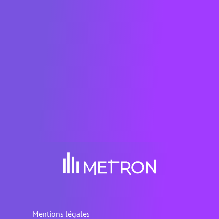
acteurs clés du secteur de l'énergie ont reconnu
METRON comme un game-changer mondial :
classé dans le "Global Cleantech 100" en 2022
(San Francisco) et French Tech Green20 en 2021
et 2022 et FrenchTech 2030 en 2023, et
récompensé par BloombergNEF (New-York) en
2019, entre autres. La solution METRON est
également certifiée "Solar Impulse Efficient
Solution” pour le monde.
Mentions légales