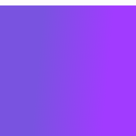
À propos de METRON
METRON est une cleantech française dont la
raison d’être est de digitaliser l’énergie pour
décarboner les territoires. La solution logicielle
mise au point par METRON permet aux
entreprises de tous secteurs d’activités d’analyser
et d’optimiser en temps réel leur consommation
énergétique et de réduire leur empreinte carbone.
Fondée en 2013 à Paris, METRON compte plus de
100 collaborateurs à travers le monde. Des