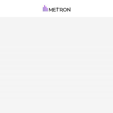
DIMINUEZ VOS
DÉPENSES AVEC LA
TRANSPARENCE
ÉNERGÉTIQUE
Gérez tous les risques énergétiques et prenez
de meilleures décisions au quotidien avec
METRON.