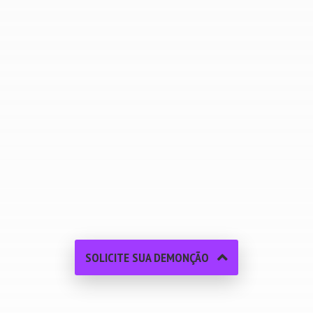
ferramenta eficaz para medir e agir sobre a
eficiência energética de nossos
equipamentos.
– Frédéric GEFFRAYE, Gerente de Energia
da ArcelorMittal - Industeel
SOLICITE SUA DEMONÇÃO