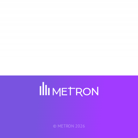
principais players do setor de energia também
reconheceram a METRON : a METRON foi
classificada em 2020, 2021 e 2022 como
"Cleantech 100" (São Francisco) e premiada pela
BloombergNEF (Nova Iorque) em 2019. A
METRON também é certificada como uma
solução "Solar Impulse Efficient".
© METRON 2026