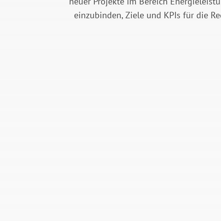
neuer Projekte im Bereich Energieleist
einzubinden, Ziele und KPIs für die R
ERHEBEN UND
VISUALISIEREN
Die Di
Greifen Sie in Echtzeit auf
Ihre 
alle relevanten und
sowoh
zuverlässig
auch 
kontextualisierten
Berec
Energiedaten zu, um Ihr
könne
Energy-Management in den
und t
Griff zu bekommen.