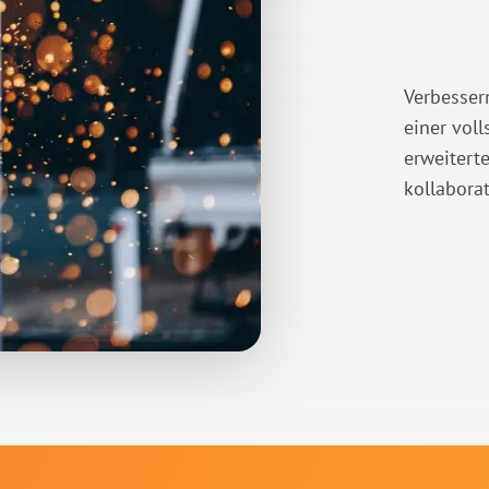
Verbesser
einer voll
erweitert
kollabora