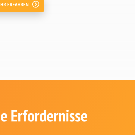
HR ERFAHREN
e Erfordernisse