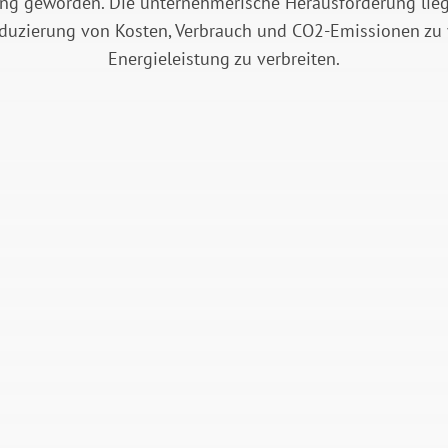
ung geworden. Die unternehmerische Herausforderung liegt
eduzierung von Kosten, Verbrauch und CO2-Emissionen zu 
Energieleistung zu verbreiten.
KONTINUIERLICHE
NEUE MÖGLICHKEI
ANALYSE UND
IDENTIFIZIEREN 
OPTIMIERUNG
WAHRNEHMEN
gitalisierung erweitert
Mit Hilfe digitaler
Analysemöglichkeiten,
Technologie können Sie
l in der Häufigkeit als
Daten perspektivisch
in der
untersuchen, um Verbr
hnungstiefe: Sie
oder Betriebsverhalten
n schneller, präziser
vorherzusagen, Hypoth
agesaktuell handeln
zu testen und mögliche