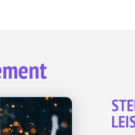
ement
STE
LEI