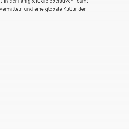
 in der Fähigkeit, die operativen Teams
vermitteln und eine globale Kultur der
TEN
ÜBERWACHUNG UND
UND
MESSUNG DER LEISTUNG
Die Projektüberwachung ist
ein wichtiger Teil des
 Ihre
Veränderungsmanagements
und der kontinuierlichen
auch
Optimierung. Ihre Energy-
Intelligenz-Plattform
esen
erleichtert Ihnen das
Reporting und die Steuerung