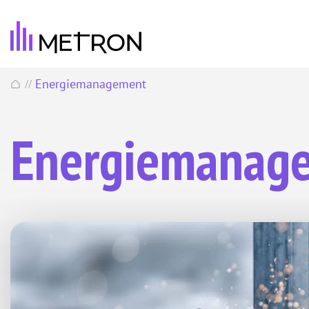
Energiemanagement
//
Energiemanag