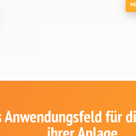
ME
s Anwendungsfeld für di
ihrer Anlage