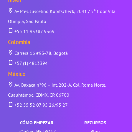
Brasil
Av Pres. Juscelino Kubitscheck, 2041 / 5° floor Vila
Olimpia, São Paulo
+55 11 93387 9369
Colombia
Carrera 16 #93-78, Bogotá
+57 (1) 4813394
México
Av. Oaxaca n°96 – int. 202-A, Col. Roma Norte,
Cuauhtémoc, CDMX. CP. 06700
+52 55 52 07 95 26/95 27
CÓMO EMPEZAR
RECURSOS
¿Qué es METRON?
Blog