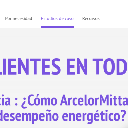
Por necesidad
Estudios de caso
Recursos
LIENTES EN TO
cia : ¿Cómo ArcelorMitt
 desempeño energético?