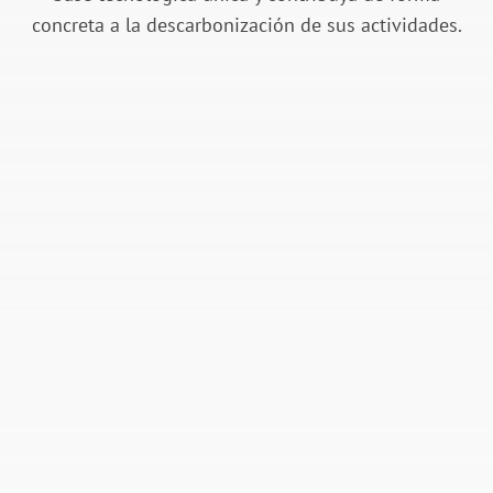
concreta a la descarbonización de sus actividades.
Informes y planificación
presupuestaria
Gracias a la visualización centralizada y
consolidada de todos los datos de consumo
de sus instalaciones, gestione todos los
aspectos presupuestarios relacionados con
la energía.
Acceso a datos fiables en tiempo real.
Cuadro de indicadores consolidado
Corporate o por BU, región,
instalaciones, etc.