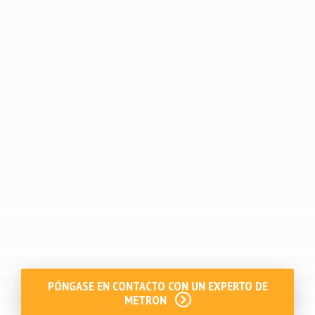
impacto de las emisiones de carbono de sus
fuentes de abastecimiento.
Permite que su compañía ecologice su mix
energético favoreciendo los períodos de
consumo que se cubren principalmente con
las energías renovables.
Descarbonización del mix energético.
Informe simplificado del Impacto de las
emisiones de carbono.
PÓNGASE EN CONTACTO CON UN EXPERTO DE
METRON