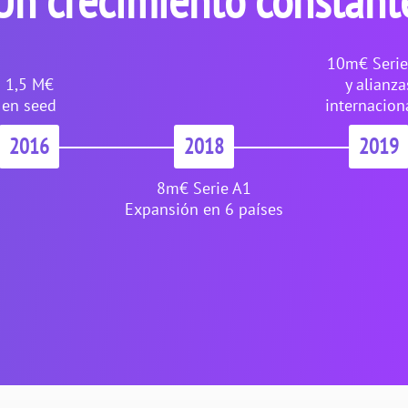
Un crecimiento constant
10m€ Serie
1,5 M€
y alianza
en seed
internacion
2016
2018
2019
8m€ Serie A1
Expansión en 6 países