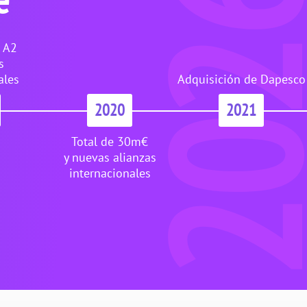
202
e
 A2
s
ales
Adquisición de Dapesco
2020
2021
Total de 30m€
y nuevas alianzas
internacionales