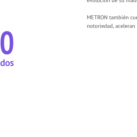
evolución de su madu
METRON también cuent
notoriedad, aceleran 
0
dos