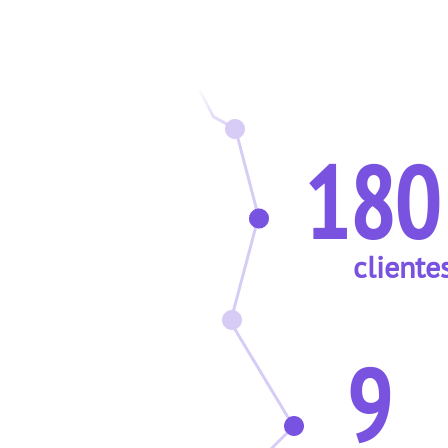
180
cliente
9