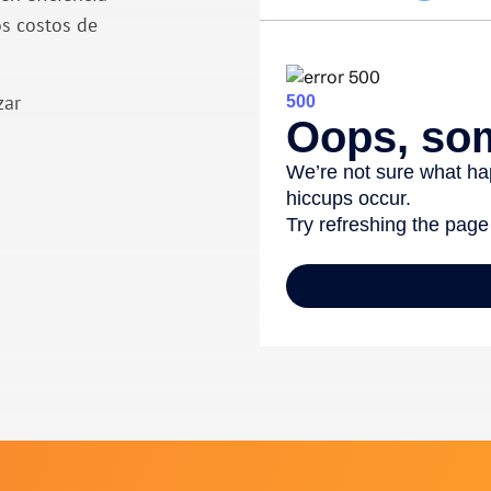
os costos de
zar