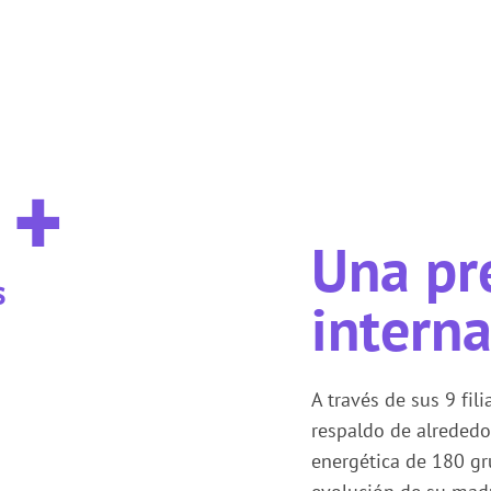
+
Una pr
s
interna
A través de sus 9 fi
respaldo de alreded
energética de 180 gru