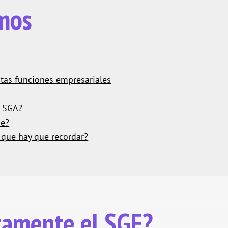
emos
ntas funciones empresariales
n SGA?
be?
 que hay que recordar?
ctamente el SGE?