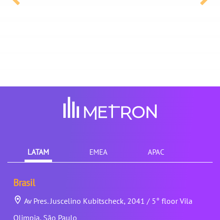
LATAM
EMEA
APAC
Brasil
Av Pres. Juscelino Kubitscheck, 2041 / 5° floor Vila
Olimpia, São Paulo