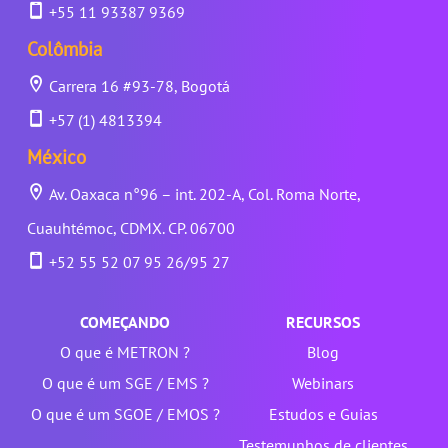
+55 11 93387 9369
Colômbia
Carrera 16 #93-78, Bogotá
+57 (1) 4813394
México
Av. Oaxaca n°96 – int. 202-A, Col. Roma Norte,
Cuauhtémoc, CDMX. CP. 06700
+52 55 52 07 95 26/95 27
COMEÇANDO
RECURSOS
O que é METRON ?
Blog
O que é um SGE / EMS ?
Webinars
O que é um SGOE / EMOS ?
Estudos e Guias
Testemunhos de clientes