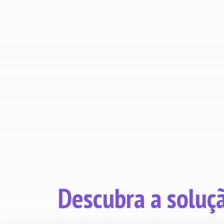
energia.
Reduzir os resíduos e/ou as sucatas.
Determine e meça os objetivos
operacionais.
Descubra a soluç