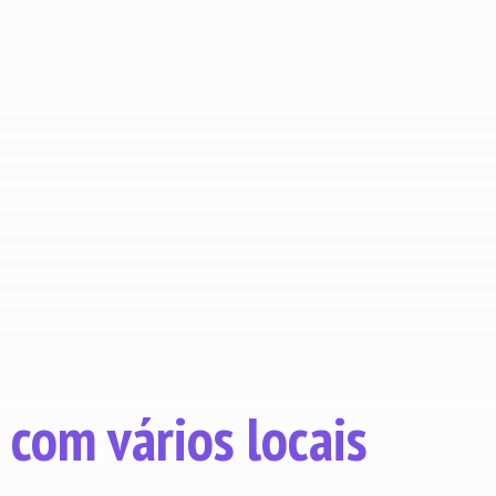
instalações.
Identifique e reproduza as boas
práticas.
com vários locais