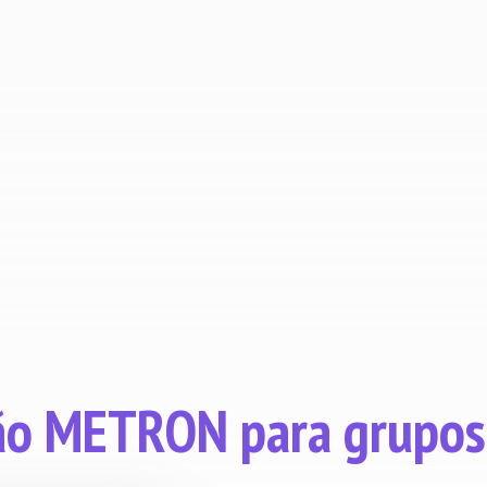
empresa.
Melhorar a tomada de decisões
graças a informações operacionais
em tempo real.
ão METRON para grupos 