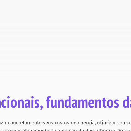
VEJA NOSSA SOLUÇÃO
cionais, fundamentos d
ir concretamente seus custos de energia, otimizar seu c
participar plenamente da ambição de descarbonização de