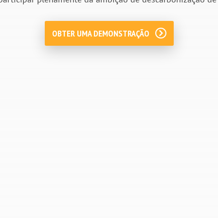
OBTER UMA DEMONSTRAÇÃO
Maiores decisores
Aumente o campo de ação dos
operadores fornecendo meios de análises
aprofundados e divulgando uma cultura
energética global:
Ativar a interface homem/máquina.
Reforçar o papel individual na