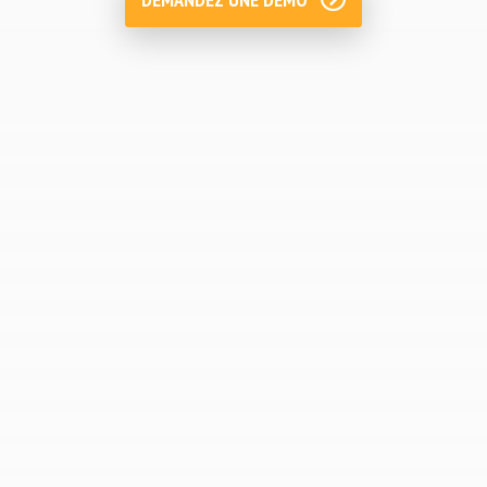
Usine transparente en énergie
Identifiez toutes les opportunités
d'optimisation et mesurez les résultats de
vos équipes :
Limitez les coûts de sur-qualité.
Détectez les dérives et évitez les pertes
d'énergie.
Réduisez les déchets et/ou les rebuts.
Fixez et mesurez les objectifs
opérationnels.