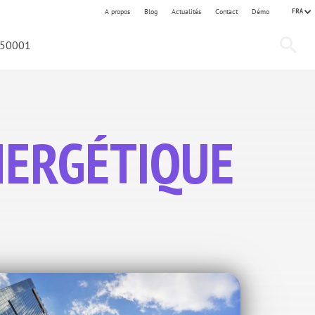
FRA
A propos
Blog
Actualités
Contact
Démo
 50001
NERGÉTIQUE