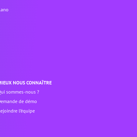
lano
MIEUX NOUS CONNAÎTRE
ui sommes-nous ?
Demande de démo
ejoindre l’équipe