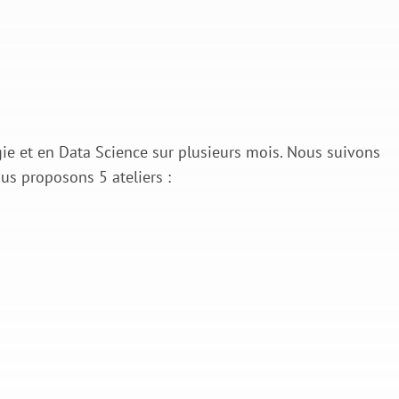
gie et en Data Science sur plusieurs mois. Nous suivons
ous proposons 5 ateliers :
#4
#5
nition du plan
Suivi des bénéfices.
d'action.