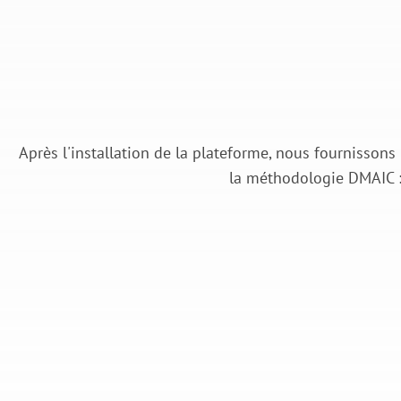
Après l'installation de la plateforme, nous fournisson
la méthodologie DMAIC : D
#1
#2
Définition du système
Analyse de la q
énergétique.
des donné
collectées