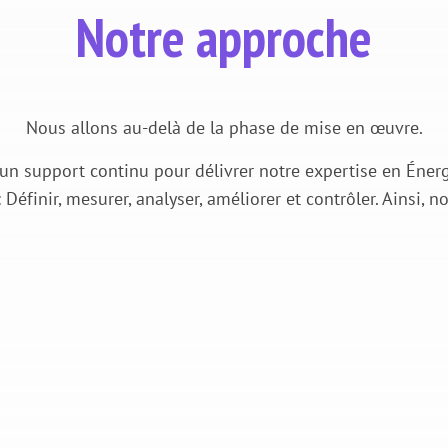
Notre approche
Nous allons au-delà de la phase de mise en œuvre.
s un support continu pour délivrer notre expertise en Éner
éfinir, mesurer, analyser, améliorer et contrôler. Ainsi, n
#3
ualité
Analyse énergétique et
Défi
es
des données.
.