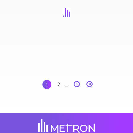
1
2
...