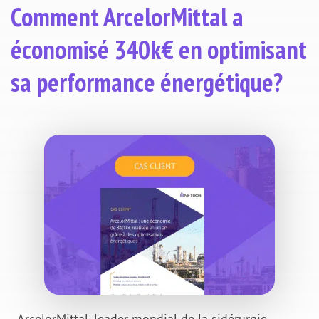
Comment ArcelorMittal a
économisé 340k€ en optimisant
sa performance énergétique?
ArcelorMittal, leader mondial de la sidérurgie,