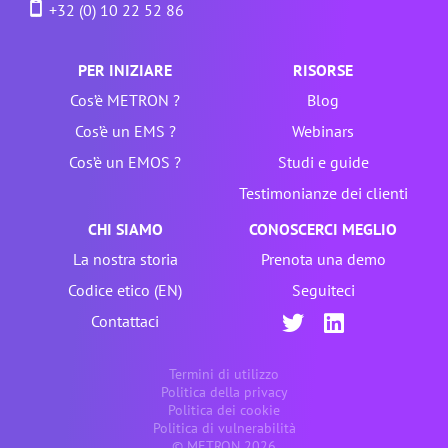
+32 (0) 10 22 52 86
PER INIZIARE
RISORSE
Cos’è METRON ?
Blog
Cos’è un EMS ?
Webinars
Cos’è un EMOS ?
Studi e guide
Testimonianze dei clienti
CHI SIAMO
CONOSCERCI MEGLIO
La nostra storia
Prenota una demo
Codice etico (EN)
Seguiteci
Contattaci
Termini di utilizzo
Politica della privacy
Politica dei cookie
Politica di vulnerabilità
© METRON 2026