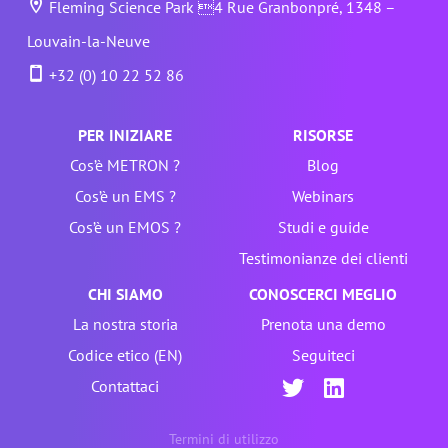
Fleming Science Park 4 Rue Granbonpré, 1348 –
Louvain-la-Neuve
+32 (0) 10 22 52 86
PER INIZIARE
RISORSE
Cos’è METRON ?
Blog
Cos’è un EMS ?
Webinars
Cos’è un EMOS ?
Studi e guide
Testimonianze dei clienti
CHI SIAMO
CONOSCERCI MEGLIO
La nostra storia
Prenota una demo
Codice etico (EN)
Seguiteci
Contattaci
Termini di utilizzo