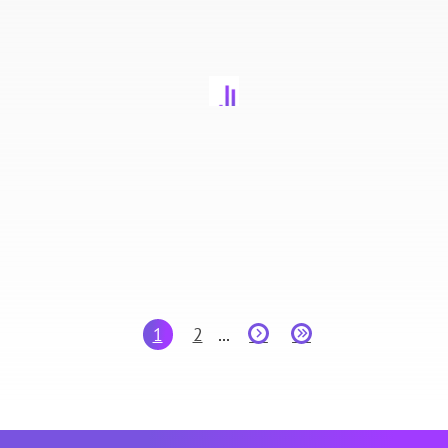
1
2
...