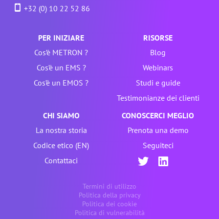
+32 (0) 10 22 52 86
PER INIZIARE
RISORSE
Cos’è METRON ?
Blog
Cos’è un EMS ?
Webinars
Cos’è un EMOS ?
Studi e guide
Testimonianze dei clienti
CHI SIAMO
CONOSCERCI MEGLIO
La nostra storia
Prenota una demo
Codice etico (EN)
Seguiteci
Contattaci
Termini di utilizzo
Politica della privacy
Politica dei cookie
Politica di vulnerabilità