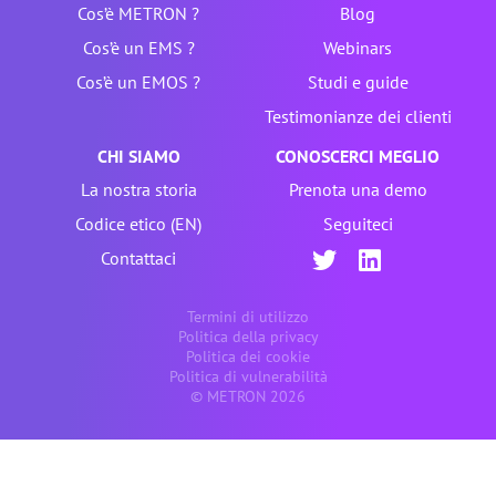
Cos’è METRON ?
Blog
Cos’è un EMS ?
Webinars
Cos’è un EMOS ?
Studi e guide
Testimonianze dei clienti
CHI SIAMO
CONOSCERCI MEGLIO
La nostra storia
Prenota una demo
Codice etico (EN)
Seguiteci
Contattaci
Termini di utilizzo
Politica della privacy
Politica dei cookie
Politica di vulnerabilità
© METRON 2026