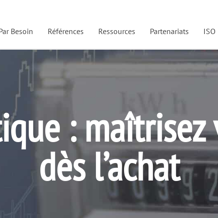
Par Besoin
Références
Ressources
Partenariats
ISO
ès l’achat
ique : maîtrisez 
dès l’achat