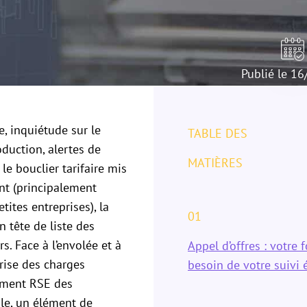
Publié le 1
e, inquiétude sur le
TABLE DES
duction, alertes de
MATIÈRES
le bouclier tarifaire mis
nt (principalement
tites entreprises), la
01
n tête de liste des
. Face à l’envolée et à
Appel d’offres : votre 
îtrise des charges
besoin de votre suivi 
ement RSE des
ale, un élément de