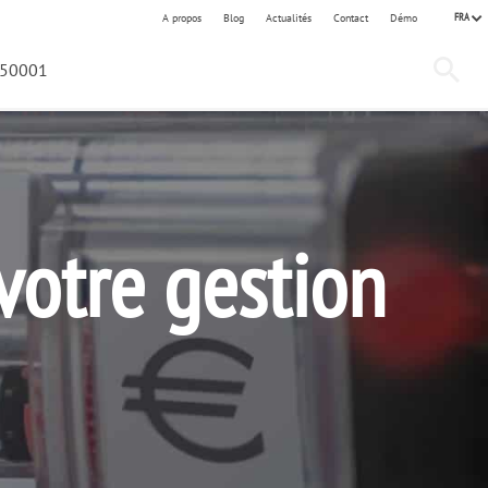
FRA
A propos
Blog
Actualités
Contact
Démo
 50001
votre gestion