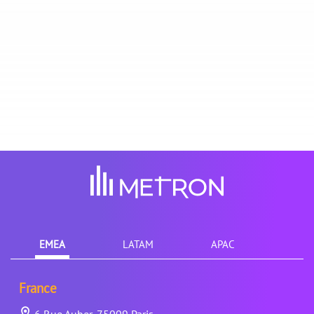
EMEA
LATAM
APAC
France