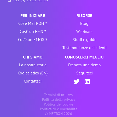
PER INIZIARE
RISORSE
Cos’è METRON ?
Blog
Cos’è un EMS ?
Webinars
Cos’è un EMOS ?
Studi e guide
Testimonianze dei clienti
CHI SIAMO
CONOSCERCI MEGLIO
La nostra storia
Prenota una demo
Codice etico (EN)
Seguiteci
Contattaci
Termini di utilizzo
Politica della privacy
Politica dei cookie
Politica di vulnerabilità
© METRON 2026