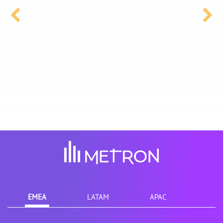
EMEA
LATAM
APAC