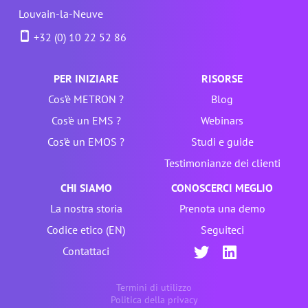
Louvain-la-Neuve
+32 (0) 10 22 52 86
PER INIZIARE
RISORSE
Cos’è METRON ?
Blog
Cos’è un EMS ?
Webinars
Cos’è un EMOS ?
Studi e guide
Testimonianze dei clienti
CHI SIAMO
CONOSCERCI MEGLIO
La nostra storia
Prenota una demo
Codice etico (EN)
Seguiteci
Contattaci
Termini di utilizzo
Politica della privacy