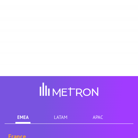
EMEA
LATAM
APAC
France