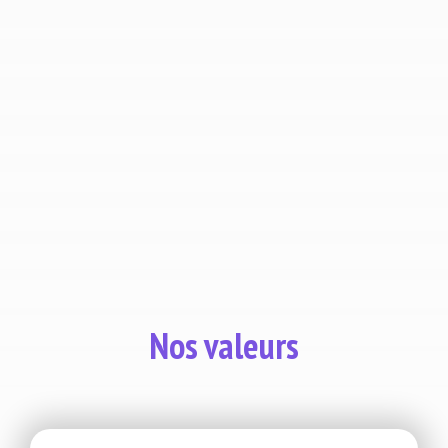
METRON est toujours à la recherche de
personnes talentueuses, n'hésitez pas à
postuler !
CANDIDATURE SPONTANÉE
Nos valeurs