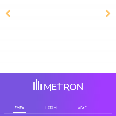
EMEA
LATAM
APAC