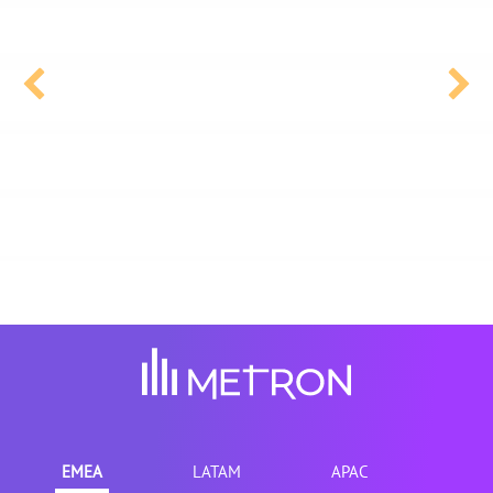
EMEA
LATAM
APAC