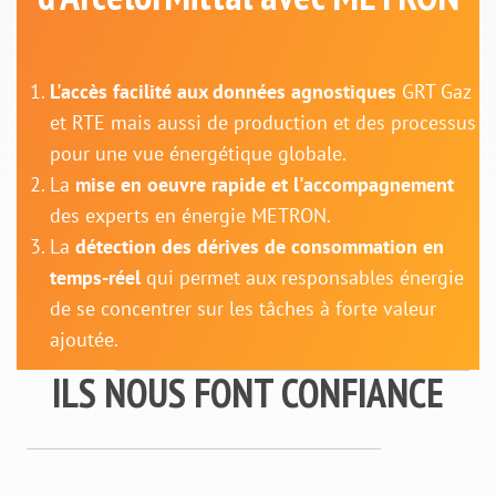
L'accès facilité aux données agnostiques
GRT Gaz
et RTE mais aussi de production et des processus
pour une vue énergétique globale.
La
mise en oeuvre rapide et l'accompagnement
des experts en énergie METRON.
La
détection des dérives de consommation en
temps-réel
qui permet aux responsables énergie
de se concentrer sur les tâches à forte valeur
ajoutée.
ILS NOUS FONT CONFIANCE