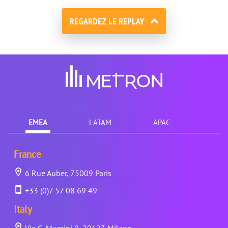
REGARDEZ LE REPLAY
EMEA
LATAM
APAC
France
6 Rue Auber, 75009 Paris
+33 (0)7 57 08 69 49
Italy
Via G. Mazzini 9, 20123 Milano